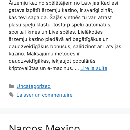
Ārzemju kazino spēlētājiem no Latvijas Kad esi
gatavs izpētīt ārzemju kazino, ir svarīgi zināt,
kas tevi sagaida. Šajās vietnēs tu vari atrast
plašu spēļu klāstu, tostarp spēļu automātus,
sporta likmes un Live spēles. Lielākoties
ārzemju kazino piedāvā arī bagātīgākus un
daudzveidīgākus bonusus, salīdzinot ar Latvijas
kazino. Maksājumu metodes ir
daudzveidīgākas, iekļaujot populārās
kriptovalūtas un e-maciņus. …
Lire la suite
Catégories
Uncategorized
Laisser un commentaire
Narcos Mexico