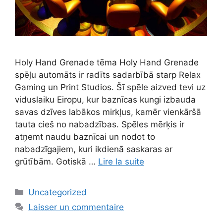
Holy Hand Grenade tēma Holy Hand Grenade
spēļu automāts ir radīts sadarbībā starp Relax
Gaming un Print Studios. Šī spēle aizved tevi uz
viduslaiku Eiropu, kur baznīcas kungi izbauda
savas dzīves labākos mirkļus, kamēr vienkāršā
tauta cieš no nabadzības. Spēles mērķis ir
atņemt naudu baznīcai un nodot to
nabadzīgajiem, kuri ikdienā saskaras ar
grūtībām. Gotiskā …
Lire la suite
Catégories
Uncategorized
Laisser un commentaire