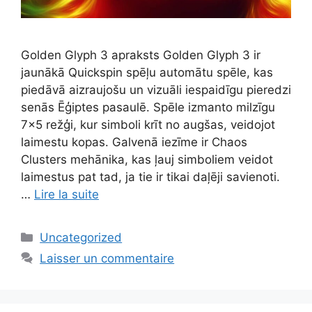
Golden Glyph 3 apraksts Golden Glyph 3 ir
jaunākā Quickspin spēļu automātu spēle, kas
piedāvā aizraujošu un vizuāli iespaidīgu pieredzi
senās Ēģiptes pasaulē. Spēle izmanto milzīgu
7×5 režģi, kur simboli krīt no augšas, veidojot
laimestu kopas. Galvenā iezīme ir Chaos
Clusters mehānika, kas ļauj simboliem veidot
laimestus pat tad, ja tie ir tikai daļēji savienoti.
…
Lire la suite
Catégories
Uncategorized
Laisser un commentaire