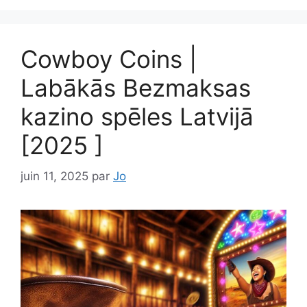
Cowboy Coins |
Labākās Bezmaksas
kazino spēles Latvijā
[2025 ]
juin 11, 2025
par
Jo