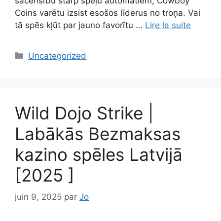
sacensību starp spēļu automātiem, Cowboy
Coins varētu izsist esošos līderus no troņa. Vai
tā spēs kļūt par jauno favorītu …
Lire la suite
Catégories
Uncategorized
Wild Dojo Strike |
Labākās Bezmaksas
kazino spēles Latvijā
[2025 ]
juin 9, 2025
par
Jo