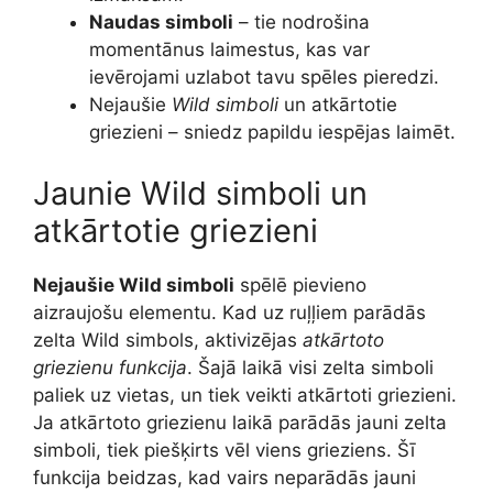
Naudas simboli
– tie nodrošina
momentānus laimestus, kas var
ievērojami uzlabot tavu spēles pieredzi.
Nejaušie
Wild simboli
un atkārtotie
griezieni – sniedz papildu iespējas laimēt.
Jaunie Wild simboli un
atkārtotie griezieni
Nejaušie Wild simboli
spēlē pievieno
aizraujošu elementu. Kad uz ruļļiem parādās
zelta Wild simbols, aktivizējas
atkārtoto
griezienu funkcija
. Šajā laikā visi zelta simboli
paliek uz vietas, un tiek veikti atkārtoti griezieni.
Ja atkārtoto griezienu laikā parādās jauni zelta
simboli, tiek piešķirts vēl viens grieziens. Šī
funkcija beidzas, kad vairs neparādās jauni