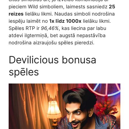
pieciem Wild simboliem, laimests sasniedz
25
reizes
lielāku likmi. Naudas simboli nodrošina
iespēju laimēt no
1x līdz 1000x
lielāku likmi.
Spēles RTP ir
96,46%
, kas liecina par labu
atdevi ilgtermiņā, bet augstā nepastāvība
nodrošina aizraujošu spēles pieredzi.
Devilicious bonusa
spēles