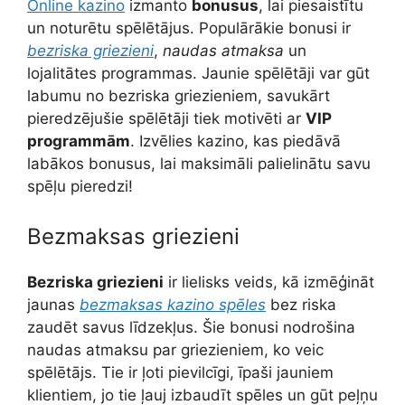
Online kazino
izmanto
bonusus
, lai piesaistītu
un noturētu spēlētājus. Populārākie bonusi ir
bezriska griezieni
,
naudas atmaksa
un
lojalitātes programmas. Jaunie spēlētāji var gūt
labumu no bezriska griezieniem, savukārt
pieredzējušie spēlētāji tiek motivēti ar
VIP
programmām
. Izvēlies kazino, kas piedāvā
labākos bonusus, lai maksimāli palielinātu savu
spēļu pieredzi!
Bezmaksas griezieni
Bezriska griezieni
ir lielisks veids, kā izmēģināt
jaunas
bezmaksas kazino spēles
bez riska
zaudēt savus līdzekļus. Šie bonusi nodrošina
naudas atmaksu par griezieniem, ko veic
spēlētājs. Tie ir ļoti pievilcīgi, īpaši jauniem
klientiem, jo tie ļauj izbaudīt spēles un gūt peļņu