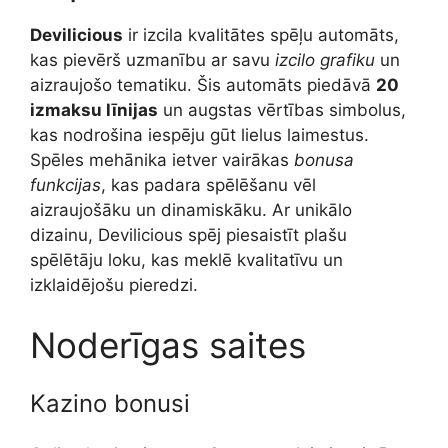
Devilicious
ir izcila kvalitātes spēļu automāts,
kas pievērš uzmanību ar savu
izcilo grafiku
un
aizraujošo tematiku. Šis automāts piedāvā
20
izmaksu līnijas
un augstas vērtības simbolus,
kas nodrošina iespēju gūt lielus laimestus.
Spēles mehānika ietver vairākas
bonusa
funkcijas
, kas padara spēlēšanu vēl
aizraujošāku un dinamiskāku. Ar unikālo
dizainu, Devilicious spēj piesaistīt plašu
spēlētāju loku, kas meklē kvalitatīvu un
izklaidējošu pieredzi.
Noderīgas saites
Kazino bonusi