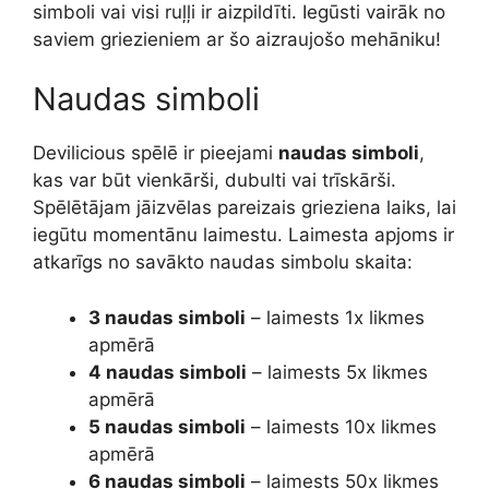
simboli vai visi ruļļi ir aizpildīti. Iegūsti vairāk no
saviem griezieniem ar šo aizraujošo mehāniku!
Naudas simboli
Devilicious spēlē ir pieejami
naudas simboli
,
kas var būt vienkārši, dubulti vai trīskārši.
Spēlētājam jāizvēlas pareizais grieziena laiks, lai
iegūtu momentānu laimestu. Laimesta apjoms ir
atkarīgs no savākto naudas simbolu skaita:
3 naudas simboli
– laimests 1x likmes
apmērā
4 naudas simboli
– laimests 5x likmes
apmērā
5 naudas simboli
– laimests 10x likmes
apmērā
6 naudas simboli
– laimests 50x likmes