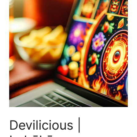
Devilicious |