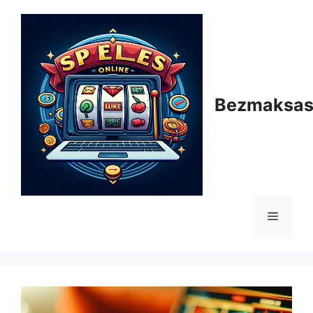
Aller
au
contenu
Bezmaksas 
Menu