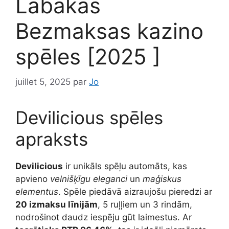
Labākās
Bezmaksas kazino
spēles [2025 ]
juillet 5, 2025
par
Jo
Devilicious spēles
apraksts
Devilicious
ir unikāls spēļu automāts, kas
apvieno
velnišķīgu eleganci
un
maģiskus
elementus
. Spēle piedāvā aizraujošu pieredzi ar
20 izmaksu līnijām
, 5 ruļļiem un 3 rindām,
nodrošinot daudz iespēju gūt laimestus. Ar