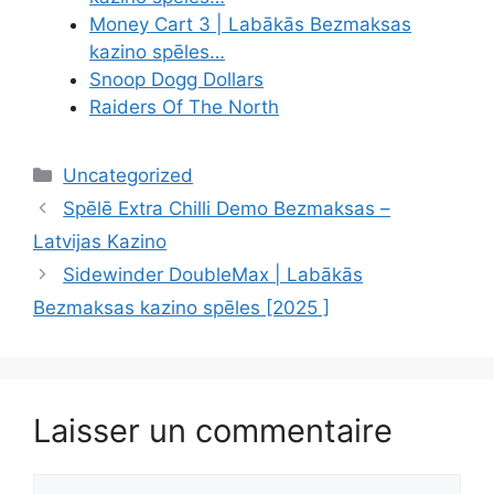
Money Cart 3 | Labākās Bezmaksas
kazino spēles…
Snoop Dogg Dollars
Raiders Of The North
Catégories
Uncategorized
Spēlē Extra Chilli Demo Bezmaksas –
Latvijas Kazino
Sidewinder DoubleMax | Labākās
Bezmaksas kazino spēles [2025 ]
Laisser un commentaire
Commentaire