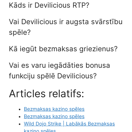
Kāds ir Devilicious RTP?
Vai Devilicious ir augsta svārstību
spēle?
Kā iegūt bezmaksas griezienus?
Vai es varu iegādāties bonusa
funkciju spēlē Devilicious?
Articles relatifs:
Bezmaksas kazino spēles
Bezmaksas kazino spēles
Wild Dojo Strike | Labākās Bezmaksas
kazino spēles…