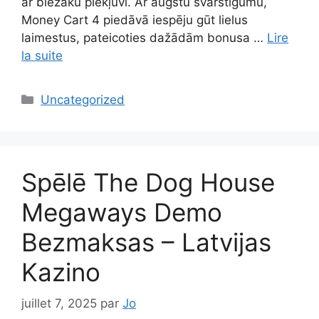
ar biežāku piekļuvi. Ar augstu svārstīgumu,
Money Cart 4 piedāvā iespēju gūt lielus
laimestus, pateicoties dažādām bonusa …
Lire
la suite
Catégories
Uncategorized
Spēlē The Dog House
Megaways Demo
Bezmaksas – Latvijas
Kazino
juillet 7, 2025
par
Jo