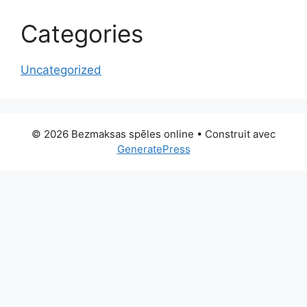
Categories
Uncategorized
© 2026 Bezmaksas spēles online
• Construit avec
GeneratePress