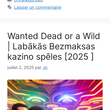
Uncategorized
Laisser un commentaire
Wanted Dead or a Wild
| Labākās Bezmaksas
kazino spēles [2025 ]
juillet 2, 2025
par
Jo