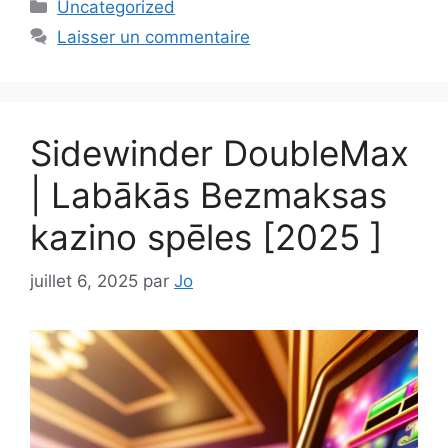
Catégories
Uncategorized
Laisser un commentaire
Sidewinder DoubleMax
| Labākās Bezmaksas
kazino spēles [2025 ]
juillet 6, 2025
par
Jo