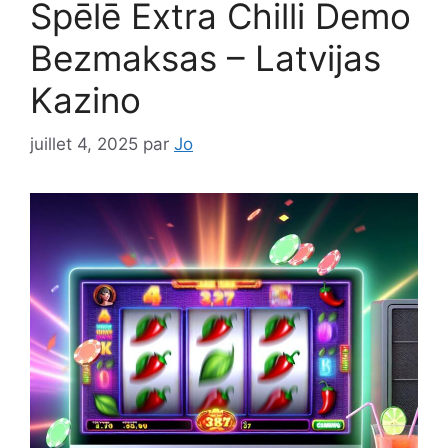
Spēlē Extra Chilli Demo
Bezmaksas – Latvijas
Kazino
juillet 4, 2025
par
Jo