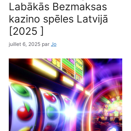
Labākās Bezmaksas
kazino spēles Latvijā
[2025 ]
juillet 6, 2025
par
Jo