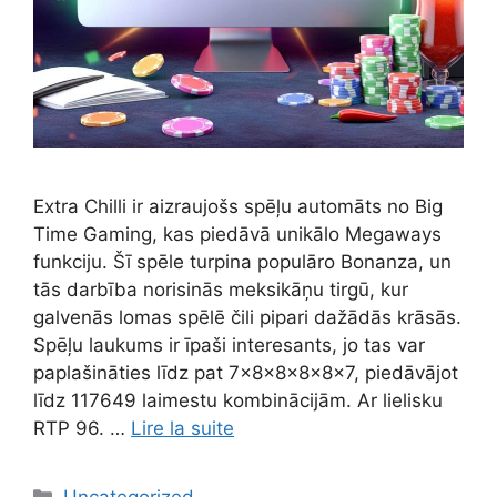
Extra Chilli ir aizraujošs spēļu automāts no Big
Time Gaming, kas piedāvā unikālo Megaways
funkciju. Šī spēle turpina populāro Bonanza, un
tās darbība norisinās meksikāņu tirgū, kur
galvenās lomas spēlē čili pipari dažādās krāsās.
Spēļu laukums ir īpaši interesants, jo tas var
paplašināties līdz pat 7x8x8x8x8x7, piedāvājot
līdz 117649 laimestu kombinācijām. Ar lielisku
RTP 96. …
Lire la suite
Catégories