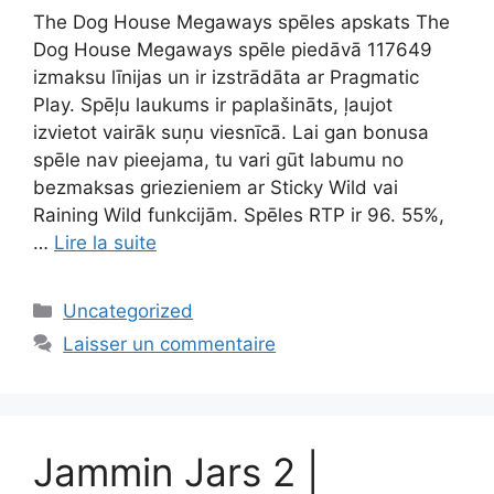
The Dog House Megaways spēles apskats The
Dog House Megaways spēle piedāvā 117649
izmaksu līnijas un ir izstrādāta ar Pragmatic
Play. Spēļu laukums ir paplašināts, ļaujot
izvietot vairāk suņu viesnīcā. Lai gan bonusa
spēle nav pieejama, tu vari gūt labumu no
bezmaksas griezieniem ar Sticky Wild vai
Raining Wild funkcijām. Spēles RTP ir 96. 55%,
…
Lire la suite
Catégories
Uncategorized
Laisser un commentaire
Jammin Jars 2 |