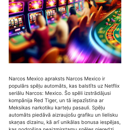
Narcos Mexico apraksts Narcos Mexico ir
populārs spēļu automāts, kas balstīts uz Netflix
seriālu Narcos: Mexico. Šo spēli izstrādājusi
kompānija Red Tiger, un tā iepazīstina ar
Meksikas narkotiku karteļu pasauli. Spēļu
automāts piedāvā aizraujošu grafiku un lielisku
skaņas dizainu, kā arī unikālas bonusa iespējas,
kas nodrošina neaizmirstamu spēles pieredzi.