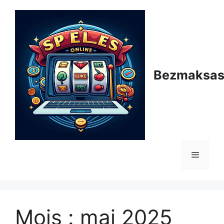
Aller
au
contenu
Bezmaksas 
Menu
Mois :
mai 2025