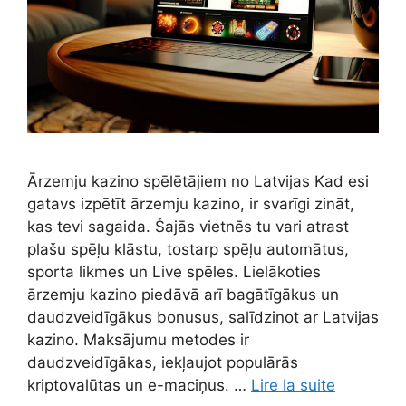
Ārzemju kazino spēlētājiem no Latvijas Kad esi
gatavs izpētīt ārzemju kazino, ir svarīgi zināt,
kas tevi sagaida. Šajās vietnēs tu vari atrast
plašu spēļu klāstu, tostarp spēļu automātus,
sporta likmes un Live spēles. Lielākoties
ārzemju kazino piedāvā arī bagātīgākus un
daudzveidīgākus bonusus, salīdzinot ar Latvijas
kazino. Maksājumu metodes ir
daudzveidīgākas, iekļaujot populārās
kriptovalūtas un e-maciņus. …
Lire la suite