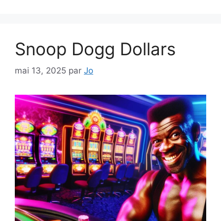
Snoop Dogg Dollars
mai 13, 2025
par
Jo