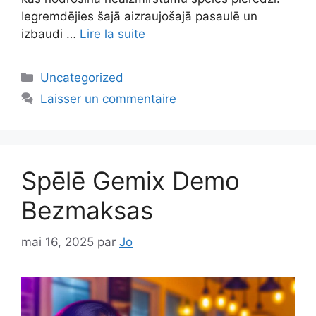
Iegremdējies šajā aizraujošajā pasaulē un
izbaudi …
Lire la suite
Catégories
Uncategorized
Laisser un commentaire
Spēlē Gemix Demo
Bezmaksas
mai 16, 2025
par
Jo