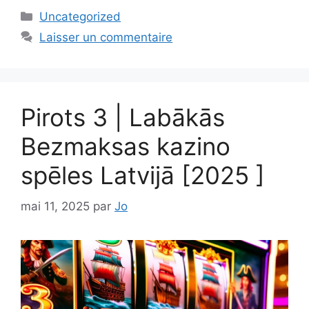
Catégories
Uncategorized
Laisser un commentaire
Pirots 3 | Labākās
Bezmaksas kazino
spēles Latvijā [2025 ]
mai 11, 2025
par
Jo