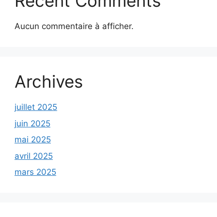
Recent Comments
Aucun commentaire à afficher.
Archives
juillet 2025
juin 2025
mai 2025
avril 2025
mars 2025