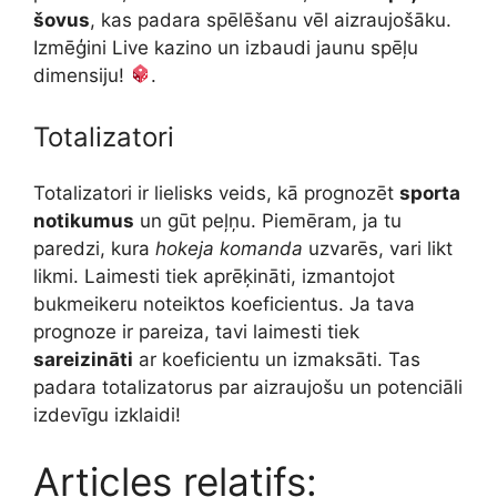
šovus
, kas padara spēlēšanu vēl aizraujošāku.
Izmēģini Live kazino un izbaudi jaunu spēļu
dimensiju!
.
Totalizatori
Totalizatori ir lielisks veids, kā prognozēt
sporta
notikumus
un gūt peļņu. Piemēram, ja tu
paredzi, kura
hokeja komanda
uzvarēs, vari likt
likmi. Laimesti tiek aprēķināti, izmantojot
bukmeikeru noteiktos koeficientus. Ja tava
prognoze ir pareiza, tavi laimesti tiek
sareizināti
ar koeficientu un izmaksāti. Tas
padara totalizatorus par aizraujošu un potenciāli
izdevīgu izklaidi!
Articles relatifs: