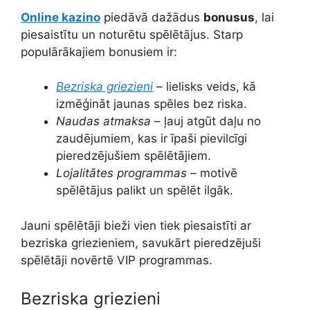
Online kazino
piedāvā dažādus
bonusus
, lai
piesaistītu un noturētu spēlētājus. Starp
populārākajiem bonusiem ir:
Bezriska griezieni
– lielisks veids, kā
izmēģināt jaunas spēles bez riska.
Naudas atmaksa
– ļauj atgūt daļu no
zaudējumiem, kas ir īpaši pievilcīgi
pieredzējušiem spēlētājiem.
Lojalitātes programmas
– motivē
spēlētājus palikt un spēlēt ilgāk.
Jauni spēlētāji bieži vien tiek piesaistīti ar
bezriska griezieniem, savukārt pieredzējuši
spēlētāji novērtē VIP programmas.
Bezriska griezieni