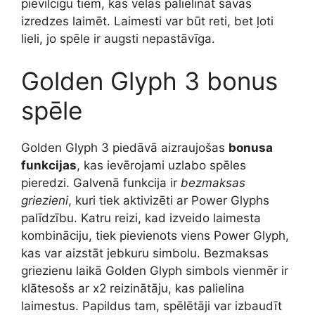
pievilcīgu tiem, kas vēlas palielināt savas
izredzes laimēt. Laimesti var būt reti, bet ļoti
lieli, jo spēle ir augsti nepastāvīga.
Golden Glyph 3 bonus
spēle
Golden Glyph 3 piedāvā aizraujošas
bonusa
funkcijas
, kas ievērojami uzlabo spēles
pieredzi. Galvenā funkcija ir
bezmaksas
griezieni
, kuri tiek aktivizēti ar Power Glyphs
palīdzību. Katru reizi, kad izveido laimesta
kombināciju, tiek pievienots viens Power Glyph,
kas var aizstāt jebkuru simbolu. Bezmaksas
griezienu laikā Golden Glyph simbols vienmēr ir
klātesošs ar x2 reizinātāju, kas palielina
laimestus. Papildus tam, spēlētāji var izbaudīt