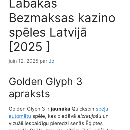
Labākās
Bezmaksas kazino
spēles Latvijā
[2025 ]
juin 12, 2025
par
Jo
Golden Glyph 3
apraksts
Golden Glyph 3 ir
jaunākā
Quickspin
spēļu
automātu
spēle, kas piedāvā
aizraujošu
un
vizuāli iespaidīgu pieredzi senās Ēģiptes