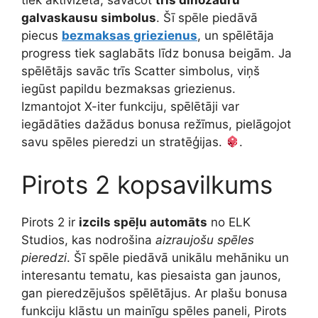
tiek aktivizēta, savācot
trīs dinozauru
galvaskausu simbolus
. Šī spēle piedāvā
piecus
bezmaksas griezienus
, un spēlētāja
progress tiek saglabāts līdz bonusa beigām. Ja
spēlētājs savāc trīs Scatter simbolus, viņš
iegūst papildu bezmaksas griezienus.
Izmantojot X-iter funkciju, spēlētāji var
iegādāties dažādus bonusa režīmus, pielāgojot
savu spēles pieredzi un stratēģijas.
.
Pirots 2 kopsavilkums
Pirots 2 ir
izcils spēļu automāts
no ELK
Studios, kas nodrošina
aizraujošu spēles
pieredzi
. Šī spēle piedāvā unikālu mehāniku un
interesantu tematu, kas piesaista gan jaunos,
gan pieredzējušos spēlētājus. Ar plašu bonusa
funkciju klāstu un mainīgu spēles paneli, Pirots