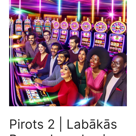
Pirots 2 | Labākās