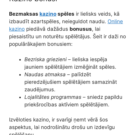
Bezmaksas
kazino
spēles
ir lielisks veids, kā
izbaudīt azartspēles, neieguldot naudu.
Online
kazino
piedāvā dažādus
bonusus
, lai
piesaistītu un noturētu spēlētājus. Šeit ir daži no
populārākajiem bonusiem:
Bezriska griezieni
– lieliska iespēja
jauniem spēlētājiem izmēģināt spēles.
Naudas atmaksa
– palīdzēt
pieredzējušiem spēlētājiem samazināt
zaudējumus.
Lojalitātes programmas
– sniedz papildu
priekšrocības aktīviem spēlētājiem.
Izvēloties kazino, ir svarīgi ņemt vērā šos
aspektus, lai nodrošinātu drošu un izdevīgu
spēlēšanu.