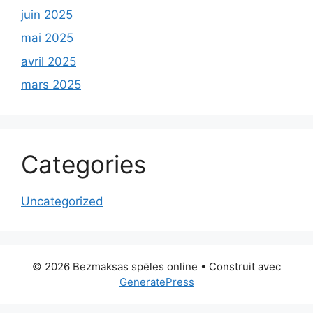
juin 2025
mai 2025
avril 2025
mars 2025
Categories
Uncategorized
© 2026 Bezmaksas spēles online
• Construit avec
GeneratePress