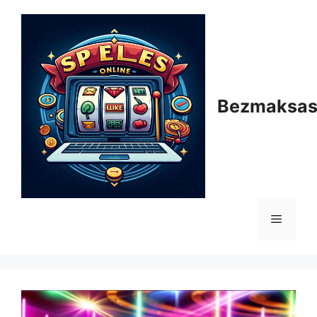
Aller
au
contenu
Bezmaksas 
Menu