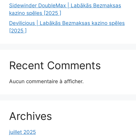
Sidewinder DoubleMax | Labākās Bezmaksas
kazino spēles [2025 ]
Devilicious | Labākās Bezmaksas kazino spēles
[2025 ]
Recent Comments
Aucun commentaire à afficher.
Archives
juillet 2025