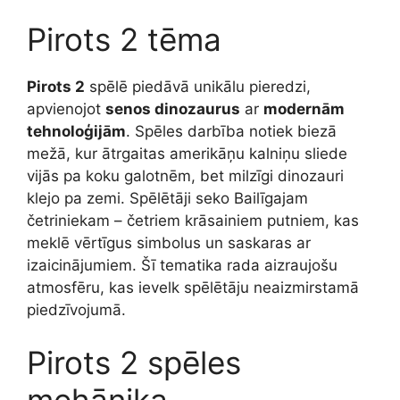
Pirots 2 tēma
Pirots 2
spēlē piedāvā unikālu pieredzi,
apvienojot
senos dinozaurus
ar
modernām
tehnoloģijām
. Spēles darbība notiek biezā
mežā, kur ātrgaitas amerikāņu kalniņu sliede
vijās pa koku galotnēm, bet milzīgi dinozauri
klejo pa zemi. Spēlētāji seko Bailīgajam
četriniekam – četriem krāsainiem putniem, kas
meklē vērtīgus simbolus un saskaras ar
izaicinājumiem. Šī tematika rada aizraujošu
atmosfēru, kas ievelk spēlētāju neaizmirstamā
piedzīvojumā.
Pirots 2 spēles