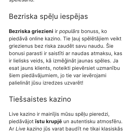
Bezriska spēļu iespējas
Bezriska griezieni
ir
populārs
bonuss, ko
piedāvā online kazino. Tie ļauj spēlētājiem veikt
griezienus bez riska zaudēt savu naudu. Šie
bonusi parasti ir saistīti ar naudas atmaksu, kas
ir lielisks veids, kā izmēģināt jaunas spēles. Ja
esat jauns klients, noteikti pievērsiet uzmanību
šiem piedāvājumiem, jo tie var ievērojami
palielināt jūsu izredzes uzvarēt!
Tiešsaistes kazino
Live kazino ir mainījis mūsu spēļu pieredzi,
piedāvājot
īstu krupjē
un autentisku atmosfēru.
Ar
Live kazino
jūs varat baudīt ne tikai klasiskās