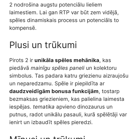
2 nodrošina augstu potenciālu lieliem
laimestiem. Lai gan RTP var būt zem vidējā,
spēles dinamiskais process un potenciāls to
kompensē.
Plusi un trūkumi
Pirots 2 ir
unikāla spēles mehānika
, kas
piedāvā
mainīgu spēles paneli
un kolektoru
simbolus. Tas padara katru griezienu aizraujošu
un neparedzamu. Spēle ir piepildīta ar
daudzveidīgām bonusa funkcijām
, tostarp
bezmaksas griezieniem, kas palielina laimesta
iespējas.
tematika
apvieno dinozaurus un
putnus, radot unikālu pasauli, kurā spēlētāji var
ienirt un izbaudīt spēles pieredzi.