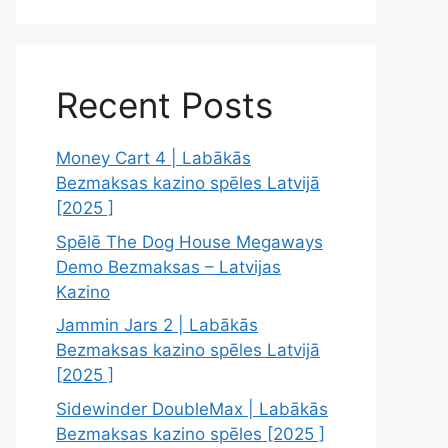
Recent Posts
Money Cart 4 | Labākās
Bezmaksas kazino spēles Latvijā
[2025 ]
Spēlē The Dog House Megaways
Demo Bezmaksas – Latvijas
Kazino
Jammin Jars 2 | Labākās
Bezmaksas kazino spēles Latvijā
[2025 ]
Sidewinder DoubleMax | Labākās
Bezmaksas kazino spēles [2025 ]