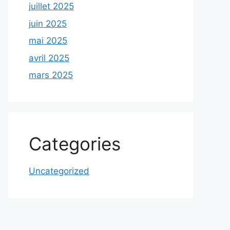
juillet 2025
juin 2025
mai 2025
avril 2025
mars 2025
Categories
Uncategorized