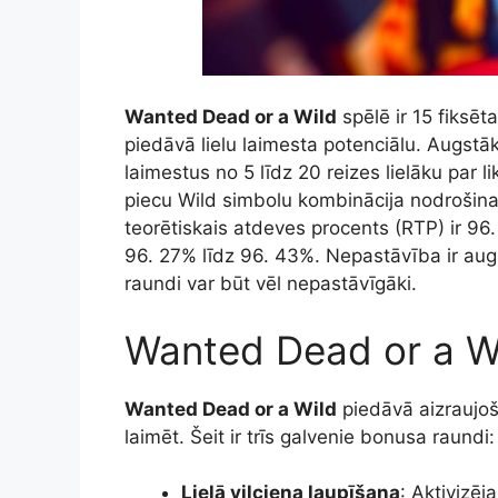
Wanted Dead or a Wild
spēlē ir 15 fiksēt
piedāvā lielu laimesta potenciālu. Augstā
laimestus no 5 līdz 20 reizes lielāku par l
piecu Wild simbolu kombinācija nodrošina 
teorētiskais atdeves procents (RTP) ir 96
96. 27% līdz 96. 43%. Nepastāvība ir aug
raundi var būt vēl nepastāvīgāki.
Wanted Dead or a W
Wanted Dead or a Wild
piedāvā aizraujoš
laimēt. Šeit ir trīs galvenie bonusa raundi:
Lielā vilciena laupīšana
: Aktivizēj