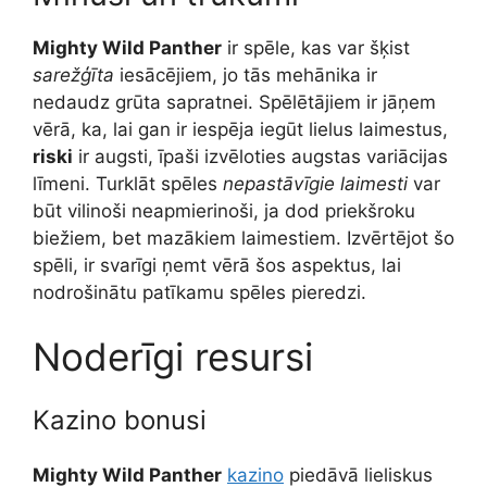
Mighty Wild Panther
ir spēle, kas var šķist
sarežģīta
iesācējiem, jo tās mehānika ir
nedaudz grūta sapratnei. Spēlētājiem ir jāņem
vērā, ka, lai gan ir iespēja iegūt lielus laimestus,
riski
ir augsti, īpaši izvēloties augstas variācijas
līmeni. Turklāt spēles
nepastāvīgie laimesti
var
būt vilinoši neapmierinoši, ja dod priekšroku
biežiem, bet mazākiem laimestiem. Izvērtējot šo
spēli, ir svarīgi ņemt vērā šos aspektus, lai
nodrošinātu patīkamu spēles pieredzi.
Noderīgi resursi
Kazino bonusi
Mighty Wild Panther
kazino
piedāvā lieliskus