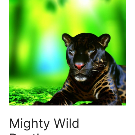
Mighty Wild