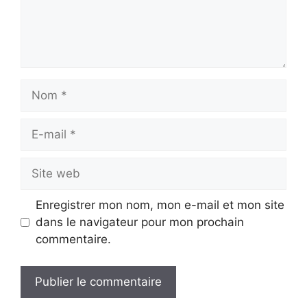
Nom
E-
mail
Site
web
Enregistrer mon nom, mon e-mail et mon site
dans le navigateur pour mon prochain
commentaire.