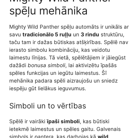
spēļu mehānika
Mighty Wild Panther spēļu automāts ir unikāls ar
savu
tradicionālo 5 ruļļu
un
3 rindu
struktūru,
taču tam ir dažas būtiskas atšķirības. Spēlē nav
ierasto simbolu kombināciju, kas veidotu
laimestu līnijas. Tā vietā, spēlētājiem ir jāiegūst
dažādi
bonusa simboli
, lai aktivizētu īpašās
spēles funkcijas un iegūtu laimestus. Šī
mehānika padara spēli aizraujošu un sniedz
iespēju gūt lielākus ieguvumus.
Simboli un to vērtības
Spēlē ir vairāki
īpaši simboli
, kas būtiski
ietekmē laimestus un spēles gaitu. Galvenais
simbols ir
pantera
, kas darbojas kā
wild