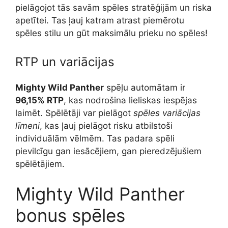
pielāgojot tās savām spēles stratēģijām un riska
apetītei. Tas ļauj katram atrast piemērotu
spēles stilu un gūt maksimālu prieku no spēles!
RTP un variācijas
Mighty Wild Panther
spēļu automātam ir
96,15% RTP
, kas nodrošina lieliskas iespējas
laimēt. Spēlētāji var pielāgot
spēles variācijas
līmeni
, kas ļauj pielāgot risku atbilstoši
individuālām vēlmēm. Tas padara spēli
pievilcīgu gan iesācējiem, gan pieredzējušiem
spēlētājiem.
Mighty Wild Panther
bonus spēles