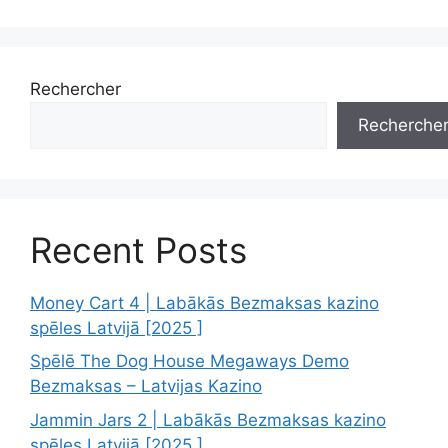
Rechercher
Recherche
Recent Posts
Money Cart 4 | Labākās Bezmaksas kazino
spēles Latvijā [2025 ]
Spēlē The Dog House Megaways Demo
Bezmaksas – Latvijas Kazino
Jammin Jars 2 | Labākās Bezmaksas kazino
spēles Latvijā [2025 ]