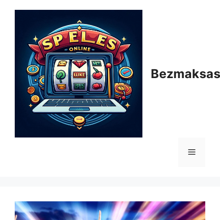
Aller
au
contenu
Bezmaksas 
Menu