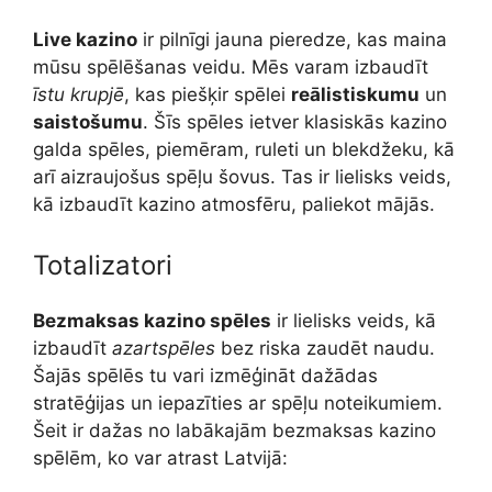
Live kazino
ir pilnīgi jauna pieredze, kas maina
mūsu spēlēšanas veidu. Mēs varam izbaudīt
īstu krupjē
, kas piešķir spēlei
reālistiskumu
un
saistošumu
. Šīs spēles ietver klasiskās kazino
galda spēles, piemēram, ruleti un blekdžeku, kā
arī aizraujošus spēļu šovus. Tas ir lielisks veids,
kā izbaudīt kazino atmosfēru, paliekot mājās.
Totalizatori
Bezmaksas kazino spēles
ir lielisks veids, kā
izbaudīt
azartspēles
bez riska zaudēt naudu.
Šajās spēlēs tu vari izmēģināt dažādas
stratēģijas un iepazīties ar spēļu noteikumiem.
Šeit ir dažas no labākajām bezmaksas kazino
spēlēm, ko var atrast Latvijā: