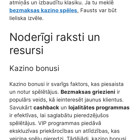
atmiņās un izbaudītu klasiku. Ja tu meklē
bezmaksas kazino spēles
, Fausts var būt
lieliska izvēle.
Noderīgi raksti un
resursi
Kazino bonusi
Kazino bonusi ir svarīgs faktors, kas piesaista
un notur spēlētājus.
Bezmaksas griezieni
ir
populārs veids, kā ieinteresēt jaunus klientus.
Savukārt
cashback
un
lojalitātes programmas
ir efektīvas, lai saglabātu pieredzējušos
spēlētājus. VIP programmas piedāvā
ekskluzīvas priekšrocības un atlīdzības, kas
veicina spēļu pieredzi. Tādējādi, kazino bonusi