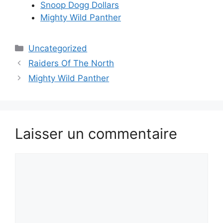
Snoop Dogg Dollars
Mighty Wild Panther
Catégories
Uncategorized
Raiders Of The North
Mighty Wild Panther
Laisser un commentaire
Commentaire