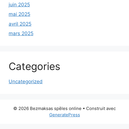
juin 2025
mai 2025
avril 2025
mars 2025
Categories
Uncategorized
© 2026 Bezmaksas spēles online
• Construit avec
GeneratePress